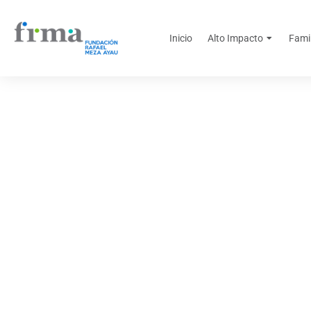
Inicio
Alto Impacto
Fami
50 emprendedores 
Educaci