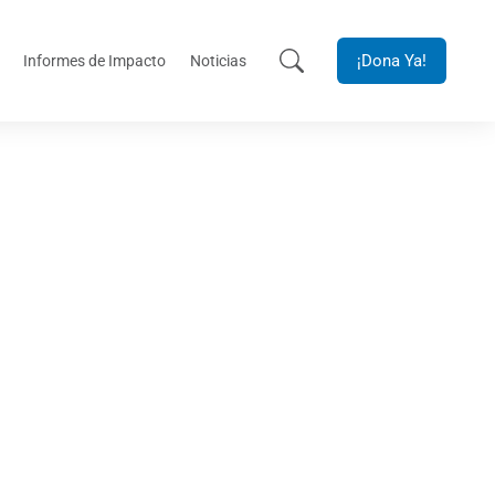
¡Dona Ya!
Informes de Impacto
Noticias
o su formación en
sulután