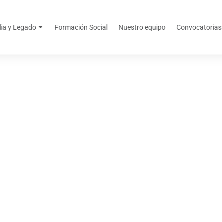
lia y Legado
Formación Social
Nuestro equipo
Convocatorias
octubre 19, 2025
finalizan con éxit
ón Financiera en U