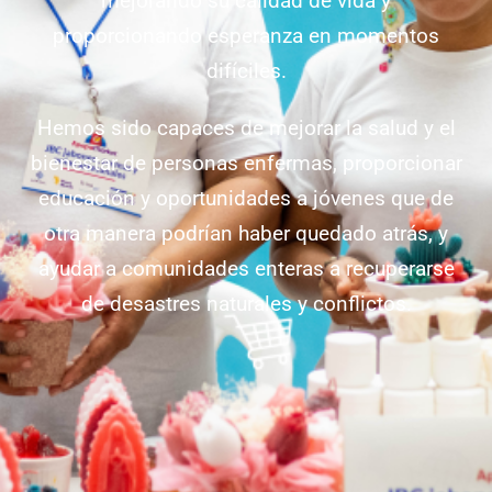
mejorando su calidad de vida y
proporcionando esperanza en momentos
difíciles.
Hemos sido capaces de mejorar la salud y el
bienestar de personas enfermas, proporcionar
educación y oportunidades a jóvenes que de
otra manera podrían haber quedado atrás, y
ayudar a comunidades enteras a recuperarse
de desastres naturales y conflictos.