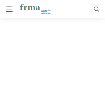
noviembre 20, 2025
Capacitación en
atención al cliente
beneficia a 53
participantes en
Intipucá