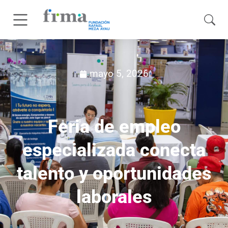
mayo 5, 2026
Feria de empleo
especializada conecta
talento y oportunidades
laborales