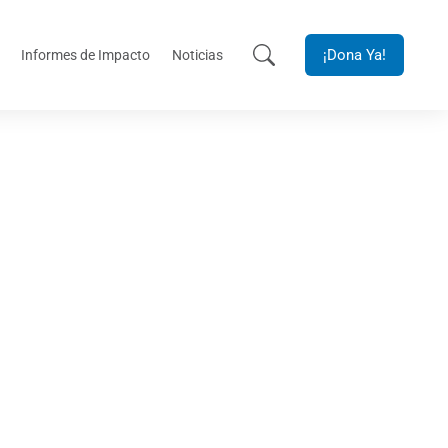
¡Dona Ya!
Informes de Impacto
Noticias
ón mentor-mentee