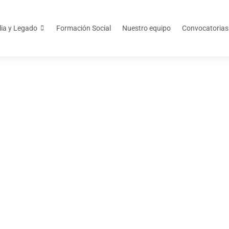
lia y Legado
Formación Social
Nuestro equipo
Convocatorias
agosto 31, 2016
tores 2016: Reuni