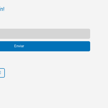
ín!
Enviar