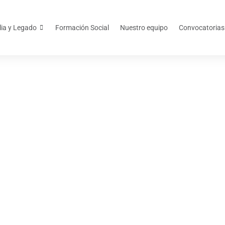
lia y Legado
Formación Social
Nuestro equipo
Convocatorias
febrero 25, 2024
er de Cajero en Usu