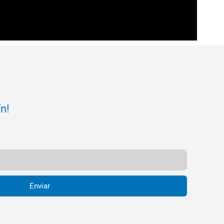
ín!
Enviar