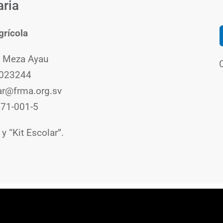
aria
grícola
l Meza Ayau
0023244
ar@frma.org.sv
471-001-5
y “Kit Escolar”.