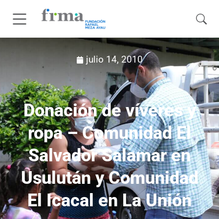
julio 14, 2010
Donación de víveres y
ropa – Comunidad El
Salvador Salamar en
Usulután y Comunidad
El Icacal en La Unión