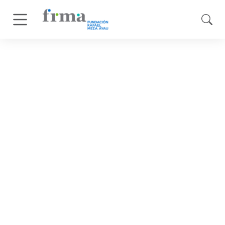
febrero 11, 2025
Tercera Sesión del
Diplomado en Desarrollo
Institucional y
Procuración de Fondos