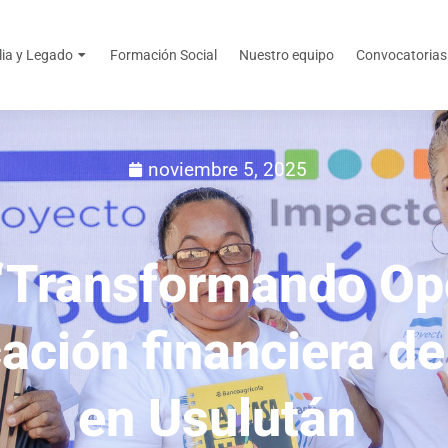
lia y Legado
Formación Social
Nuestro equipo
Convocatorias
noviembre 5, 2025
“Transformando Op
cación financiera 
en Usulután