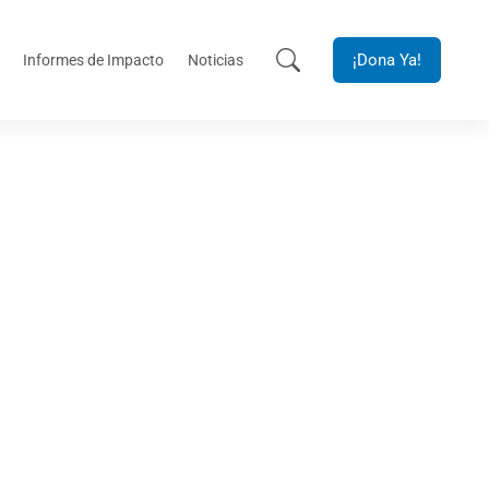
¡Dona Ya!
Informes de Impacto
Noticias
 la articulación
 niñez