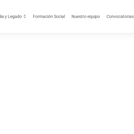
lia y Legado
Formación Social
Nuestro equipo
Convocatorias
octubre 29, 2025
 Infancia fortalece
institucional por la