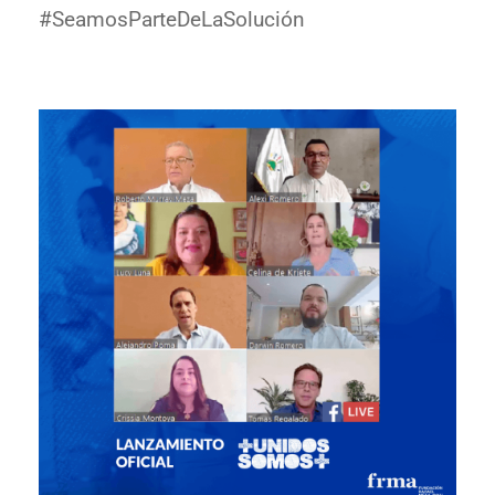
#SeamosParteDeLaSolución