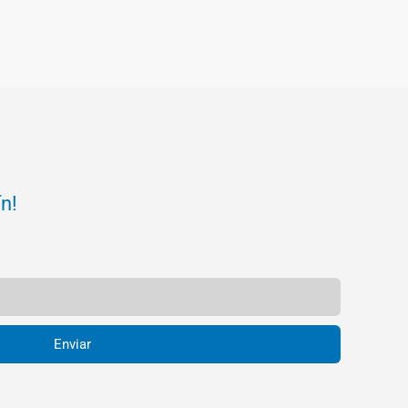
ín!
Enviar