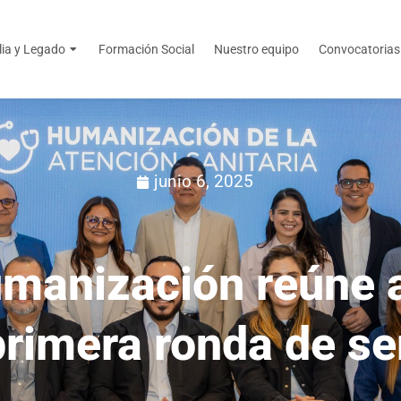
lia y Legado
Formación Social
Nuestro equipo
Convocatorias
junio 6, 2025
umanización reúne 
primera ronda de s