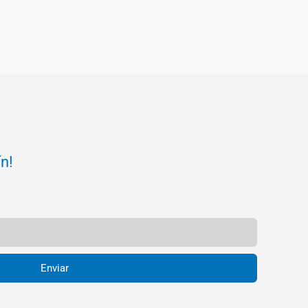
ín!
Enviar